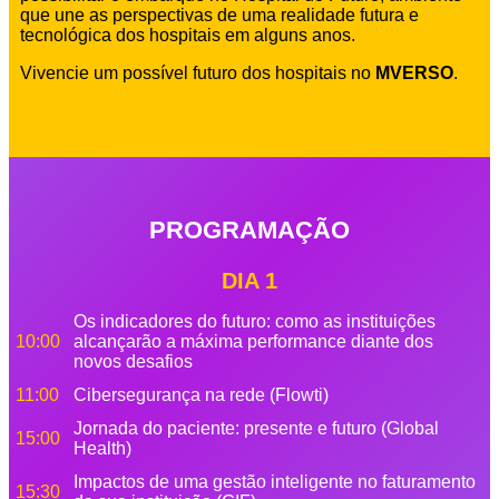
que une as perspectivas de uma realidade futura e
tecnológica dos hospitais em alguns anos.
Vivencie um possível futuro dos hospitais no
MVERSO
.
PROGRAMAÇÃO
DIA 1
Os indicadores do futuro: como as instituições
10:00
alcançarão a máxima performance diante dos
novos desafios
11:00
Cibersegurança na rede (Flowti)
Jornada do paciente: presente e futuro (Global
15:00
Health)
Impactos de uma gestão inteligente no faturamento
15:30