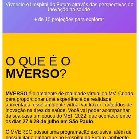
Vivencie o Hospital do Futuro através das perspectivas de
inovação na saúde
+ de 10 projeções para explorar
O QUE É O
MVERSO
?
MVERSO
é o ambiente de realidade virtual da MV. Criado
para proporcionar uma experiência de realidade
aumentada, esse ambiente virtual vai trazer conteúdos de
inovação na área da saúde. Você vai poder acompanhar
da sua casa um pouco do MEF 2022, que acontece entre
os dias
27 e 28 de julho em São Paulo
.
O MVERSO possui uma programação exclusiva, além de
possibilitar o embarque no Hospital do Futuro, ambiente